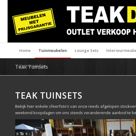
Home
Tuinmeubelen
Lounge Sets
Interieurmeub
Voorwaarden
Teak Tuinsets
TEAK TUINSETS
Bekijk hier enkele sfeerfoto’s van onze reeds afgelopen stockv
weekend koopdagen om ons steeds veranderende aanbod te bek