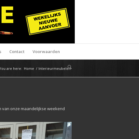
s
Contact
Voorwaarden
You are here:
Home
/
Interieurmeubelen
een van onze maandelijkse weekend