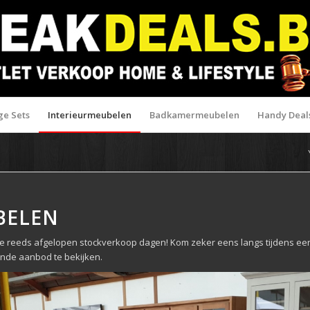
ge Sets
Interieurmeubelen
Badkamermeubelen
Handy Deal
BELEN
onze reeds afgelopen stockverkoop dagen! Kom zeker eens langs tijdens 
de aanbod te bekijken.